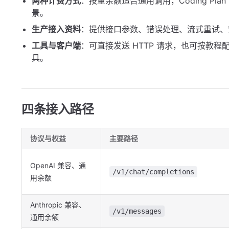
两种计费方式
：按量余额适合通用调用，Coding Pl
景。
生产接入资料
：提供接口参数、错误处理、流式重试、
工具与客户端
：可直接发送 HTTP 请求，也可按教
具。
四条接入路径
协议与权益
主要路径
OpenAI 兼容、通
/v1/chat/completions
用余额
Anthropic 兼容、
/v1/messages
通用余额