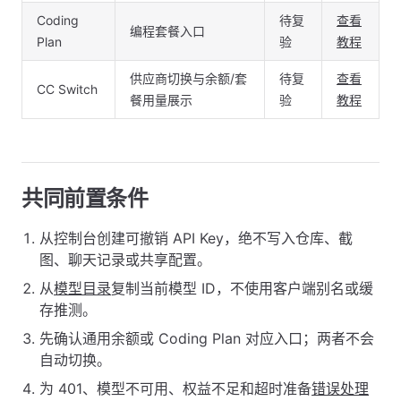
Coding
待复
查看
编程套餐入口
Plan
验
教程
供应商切换与余额/套
待复
查看
CC Switch
餐用量展示
验
教程
共同前置条件
从控制台创建可撤销 API Key，绝不写入仓库、截
图、聊天记录或共享配置。
从
模型目录
复制当前模型 ID，不使用客户端别名或缓
存推测。
先确认通用余额或 Coding Plan 对应入口；两者不会
自动切换。
为 401、模型不可用、权益不足和超时准备
错误处理