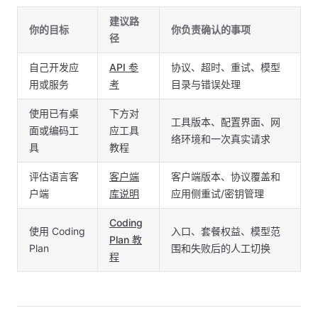
建议路
你的目标
你负责确认的事项
径
自己开发应
API 参
协议、超时、重试、模型
用或服务
考
目录与错误处理
使用已有桌
下方对
工具版本、配置界面、网
面或编码工
应工具
络环境和一次真实请求
具
教程
评估语言客
客户端
客户端版本、协议覆盖和
户端
库说明
应用侧重试/密钥管理
Coding
使用 Coding
入口、套餐权益、模型范
Plan 教
Plan
围和失败后的人工切换
程